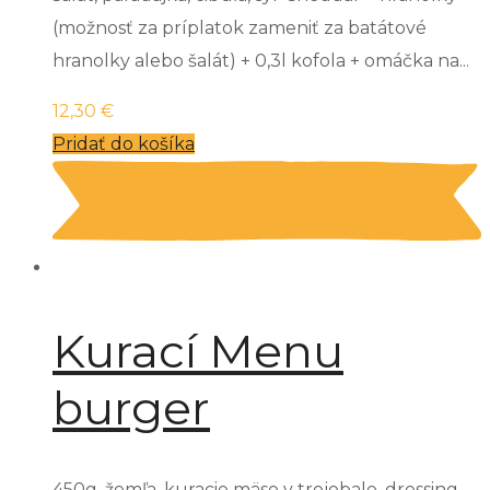
(možnosť za príplatok zameniť za batátové
hranolky alebo šalát) + 0,3l kofola + omáčka na...
12,30
€
Pridať do košíka
Kurací Menu
burger
450g, žemľa, kuracie mäso v trojobale, dressing,