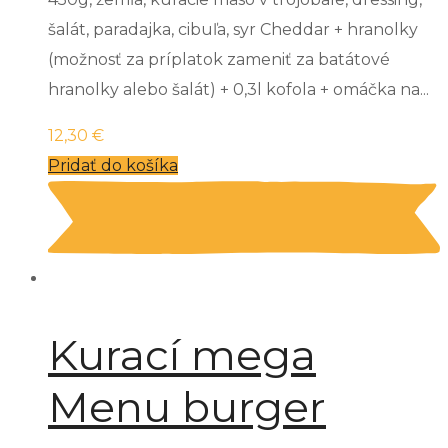
šalát, paradajka, cibuľa, syr Cheddar + hranolky
(možnosť za príplatok zameniť za batátové
hranolky alebo šalát) + 0,3l kofola + omáčka na...
12,30
€
Pridať do košíka
Kurací mega
Menu burger