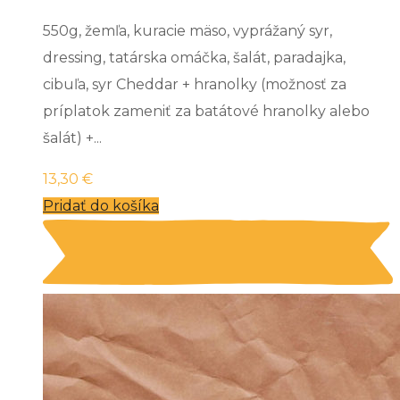
550g, žemľa, kuracie mäso, vyprážaný syr,
dressing, tatárska omáčka, šalát, paradajka,
cibuľa, syr Cheddar + hranolky (možnosť za
príplatok zameniť za batátové hranolky alebo
šalát) +...
13,30
€
Pridať do košíka