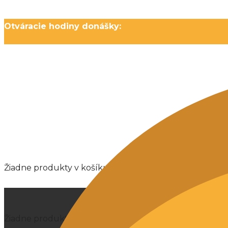
Otváracie hodiny donášky:
Pondelok: Zatvorené / Utorok - Nedeľa: 16:00 - 21:00
Žiadne produkty v košíku.
Žiadne produkty v košíku.