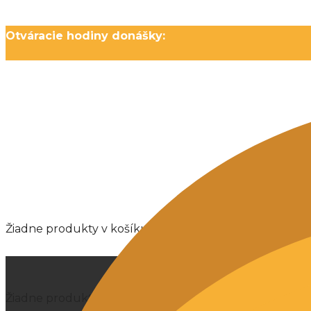
Otváracie hodiny donášky:
Pondelok: Zatvorené / Utorok - Nedeľa: 16:00 - 21:00
Žiadne produkty v košíku.
Žiadne produkty v košíku.