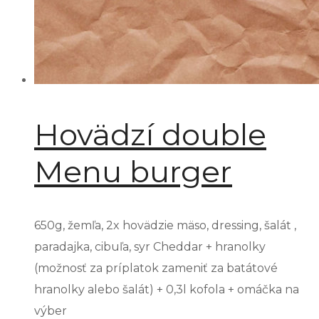
Hovädzí double
Menu burger
650g, žemľa, 2x hovädzie mäso, dressing, šalát ,
paradajka, cibuľa, syr Cheddar + hranolky
(možnosť za príplatok zameniť za batátové
hranolky alebo šalát) + 0,3l kofola + omáčka na
výber