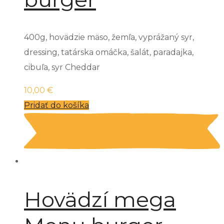
400g, hovädzie mäso, žemľa, vyprážaný syr,
dressing, tatárska omáčka, šalát, paradajka,
cibuľa, syr Cheddar
10,00
€
Pridať do košíka
Hovädzí mega