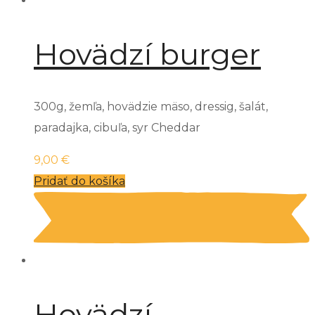
Hovädzí burger
300g, žemľa, hovädzie mäso, dressig, šalát,
paradajka, cibuľa, syr Cheddar
9,00
€
Pridať do košíka
Hovädzí