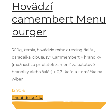
Hovädzí
camembert Menu
burger
500g, žemľa, hovädzie mäso,dressing, šalát,,
paradajka, cibuľa, syr Cammembert + hranolky
(možnosť za príplatok zameniť za batátové
hranolky alebo šalát) + 0,3l kofola + omáčka na
výber
12,90
€
Pridať do košíka