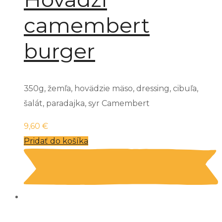
camembert
burger
350g, žemľa, hovädzie mäso, dressing, cibuľa,
šalát, paradajka, syr Camembert
9,60
€
Pridať do košíka