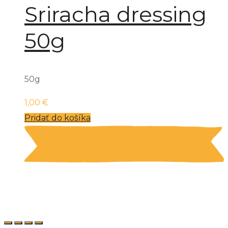
Sriracha dressing
50g
50g
1,00
€
Pridať do košíka